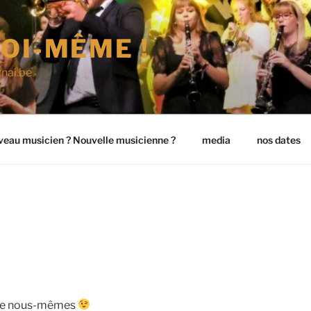
OI-MÊME !
nai.be
eau musicien ? Nouvelle musicienne ?
media
nos dates
tre nous-mêmes