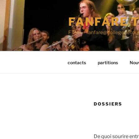
Aller
au
FANFARE T
contenu
principal
FTM^ – fanfare@collegedetour
contacts
partitions
Nouv
DOSSIERS
De quoi sourire en