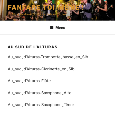
Aller
FANFARE TOI-MÊME !
au
FTM^ – fanfare@collegedetournai.be
contenu
principal
Menu
AU SUD DE L’ALTURAS
Au_sud_d’Alturas-Trompette_basse_en_Sib
Au_sud_d’Alturas-Clarinette_en_Sib
Au_sud_d’Alturas-Flûte
Au_sud_d’Alturas-Saxophone_Alto
Au_sud_d’Alturas-Saxophone_Ténor