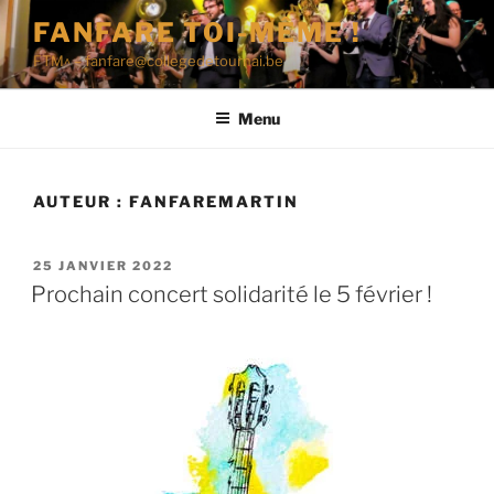
Aller
FANFARE TOI-MÊME !
au
FTM^ – fanfare@collegedetournai.be
contenu
principal
Menu
AUTEUR :
FANFAREMARTIN
PUBLIÉ
25 JANVIER 2022
LE
Prochain concert solidarité le 5 février !