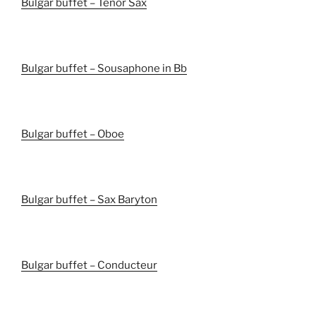
Bulgar buffet – Tenor Sax
Bulgar buffet – Sousaphone in Bb
Bulgar buffet – Oboe
Bulgar buffet – Sax Baryton
Bulgar buffet – Conducteur