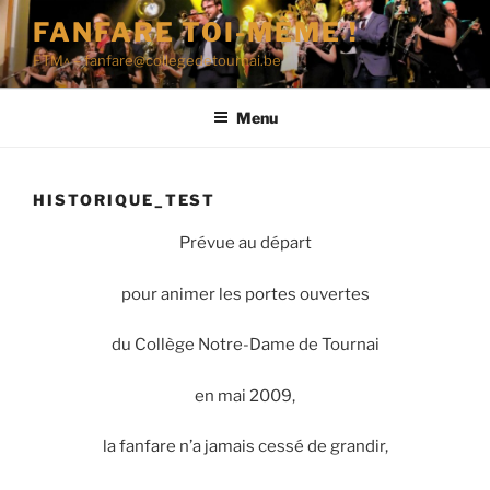
Aller
FANFARE TOI-MÊME !
au
FTM^ – fanfare@collegedetournai.be
contenu
principal
Menu
HISTORIQUE_TEST
Prévue au départ
pour animer les portes ouvertes
du Collège Notre-Dame de Tournai
en mai 2009,
la fanfare n’a jamais cessé de grandir,