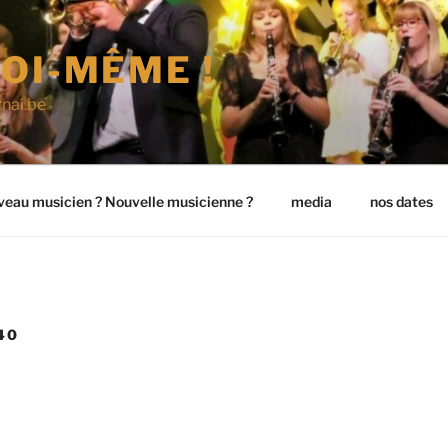
OI-MÊME !
nai.be
eau musicien ? Nouvelle musicienne ?
media
nos dates
40