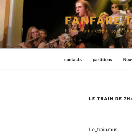
Aller
au
FANFARE T
contenu
principal
FTM^ – fanfare@collegedetour
contacts
partitions
Nouv
LE TRAIN DE 7H
Le_train.mus