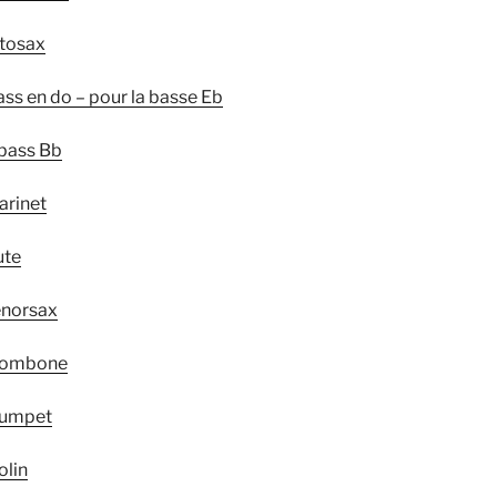
ltosax
ss en do – pour la basse Eb
bass Bb
arinet
ute
enorsax
trombone
rumpet
olin