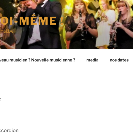
OI-MÊME !
nai.be
eau musicien ? Nouvelle musicienne ?
media
nos dates
R
ccordion