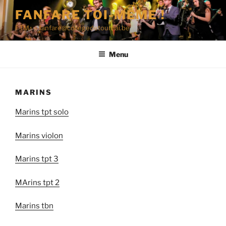
Aller
FANFARE TOI-MÊME !
au
FTM^ – fanfare@collegedetournai.be
contenu
principal
Menu
MARINS
Marins tpt solo
Marins violon
Marins tpt 3
MArins tpt 2
Marins tbn