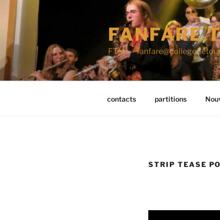
Aller
au
FANFARE T
contenu
principal
FTM^ – fanfare@collegedetour
contacts
partitions
Nouv
STRIP TEASE PO