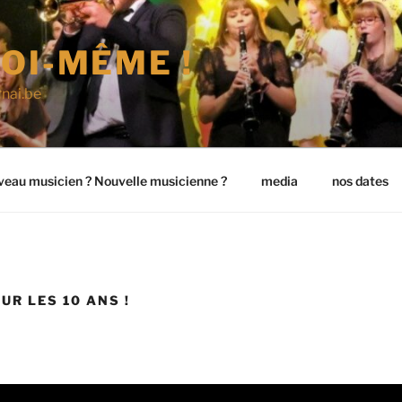
OI-MÊME !
nai.be
eau musicien ? Nouvelle musicienne ?
media
nos dates
UR LES 10 ANS !